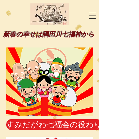
新春の幸せは隅田川七福神から
すみだがわ七福会の役わり