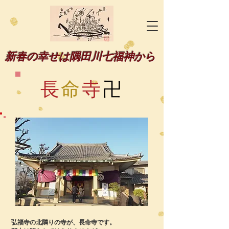
新春の幸せは隅田川七福神から
長
命
寺
卍
弘福寺の北隣りの寺が、長命寺です。