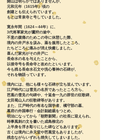
開山は明らかではありませんが、
元和元年（1615年）頃の
創建とも伝えられています。
もとは常泉寺と号していました。
寛永年間（1624～44年）に、
3代将軍家光が鷹狩の途中、
不意の腹痛のためこの寺に
休憩した際、
境内の井戸水を汲み、薬を服用したところ、
たちどころに痛みが消え快癒しました。
喜んだ家光がその井戸に
長命水の名を与えたことから、
以後寺号を長命寺と改めたといいます。
今も残る長命水石文や洗心養神の石碑が、
それを物語っています。
境内には、他にも様々な石碑が立ち並んでいます。
江戸時代には雪見の名所であったところ方ら、
芭蕉の雪見の句碑や、十返舎一九の
辞世の狂歌碑、
太田蜀山人の狂歌碑等があります。
また、江戸時代の有名な国学者、橘守部の墓、
幕府の外国奉行・会計副総裁をつとめ、
明治になってから「朝野新聞」の社長に迎えられ、
時事風刺の文を書いた成島柳北の
上半身を浮き彫りにした碑などもあります。
古くは境内に弁天堂や芭蕉堂もありましたが、
残念ながらいずれも焼失してしまいました。