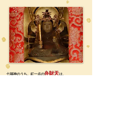
弁財天
七福神のうち、紅一点の
は、
水辺に多く祭られている神様で、
長命寺の弁財天は、
琵琶湖竹生島の弁財天の分身です。
そもそもインドの神様で、
もとは河（水）の神様でした。
日本に伝来してから、
弁舌や音楽を司る芸能の神として信仰されました。
琵琶を奏でている御姿で
描かれることの多いのはそのためです。