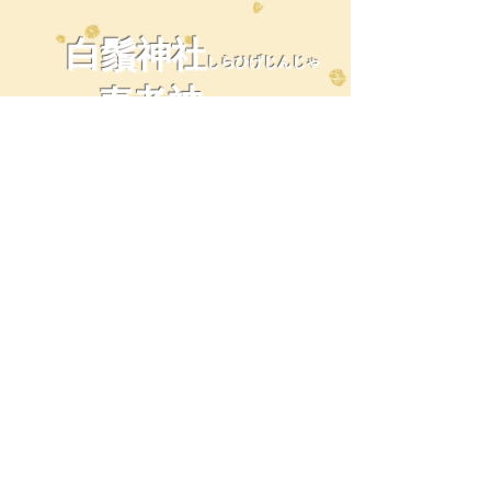
白鬚神社
しらひげじんじゃ
寿老神
​じゅろうじん
白鬚神社は、猿田彦命という神さま
をおまつりしている神社です。猿田
彦命は、道案内の神さまとして知ら
れています。
実は、寿老人をおまつりしているわ
けではなかったのですが『白鬚』と
いう名前が、長いあごひげをはやし
たおじいさんをイメージさせるた
め、隅田川七福神の一つとして寿老
人(神)の神社になりました。
ちなみに、白鬚神社では寿老人では
なく『寿老神』と書くことにしてい
ます。