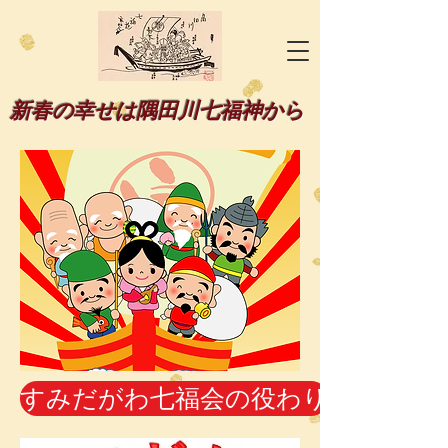
新春の幸せは隅田川七福神から
すみだがわ七福会の役わり